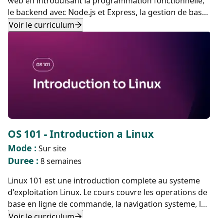
web en introduisant la programmation fonctionnelle,
le backend avec Node.js et Express, la gestion de bases
de donnees avec SQL et PostgreSQL, l'authentification
Voir le curriculum
et le frontend avec React. Le cours met l'accent sur la
pratique avec des applications full-stack modernes et
leur deploiement via des conteneurs Docker.
OS 101 - Introduction a Linux
Mode :
Sur site
Duree :
8 semaines
Linux 101 est une introduction complete au systeme
d'exploitation Linux. Le cours couvre les operations de
base en ligne de commande, la navigation systeme, la
gestion des fichiers, les scripts, le reseau et la
Voir le curriculum