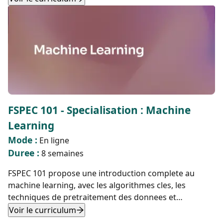
conteneurisation, afin de poser des bases solides en
administration systeme, DevOps et developpement
logiciel.
FSPEC 101 - Specialisation : Machine
Learning
Mode :
En ligne
Duree :
8 semaines
FSPEC 101 propose une introduction complete au
machine learning, avec les algorithmes cles, les
techniques de pretraitement des donnees et
l'optimisation des modeles. Les participants
Voir le curriculum
apprennent a utiliser KNN, la descente de gradient, la