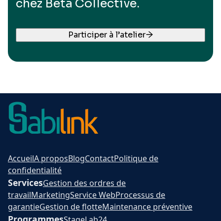
chez Beta Collective.
Participer à l’atelier
Accueil
A propos
Blog
Contact
Politique de
confidentialité
Services
Gestion des ordres de
travail
Marketing
Service Web
Processus de
garantie
Gestion de flotte
Maintenance préventive
Programmes
Stage
Lab24