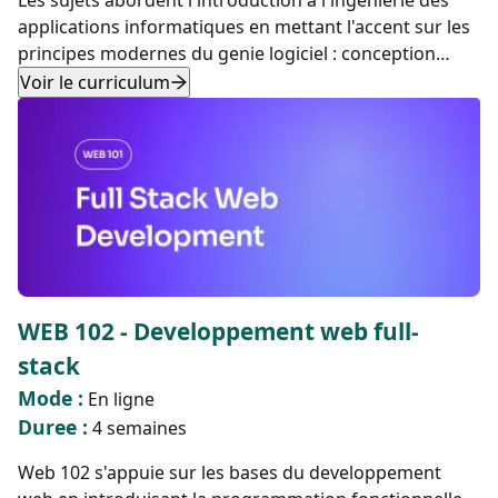
Les sujets abordent l'introduction a l'ingenierie des
applications informatiques en mettant l'accent sur les
principes modernes du genie logiciel : conception
orientee objet, decomposition, encapsulation,
Voir le curriculum
abstraction et tests.
WEB 102 - Developpement web full-
stack
Mode :
En ligne
Duree :
4 semaines
Web 102 s'appuie sur les bases du developpement