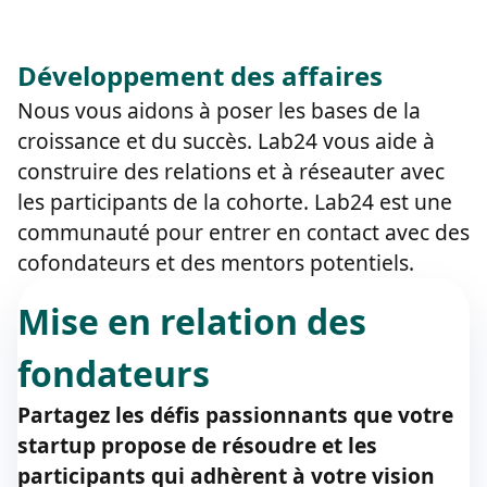
regression logistique et la classification multi-classes
avec TensorFlow.js dans des cas concrets comme la
Développement des affaires
reconnaissance d'images et l'analyse de donnees.
Nous vous aidons à poser les bases de la
croissance et du succès. Lab24 vous aide à
construire des relations et à réseauter avec
les participants de la cohorte. Lab24 est une
communauté pour entrer en contact avec des
cofondateurs et des mentors potentiels.
Mise en relation des
fondateurs
Partagez les défis passionnants que votre
startup propose de résoudre et les
participants qui adhèrent à votre vision