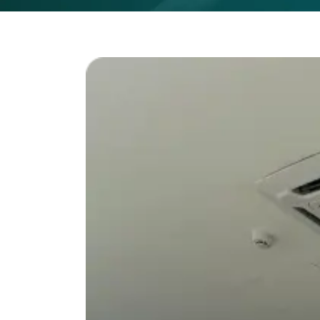
A PROPOS DE 
Donner aux entreprises les moyens
technologiques i
Chez Sabilink, nous comblons le fossé entre les
solutions sur mesure aux entrepris