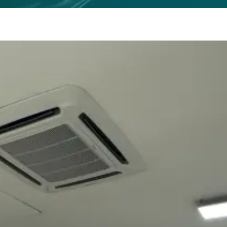
NOUS
 d'agir avec des solutions
nnovantes
 idees et l'execution en proposant des
es et aux entrepreneurs.