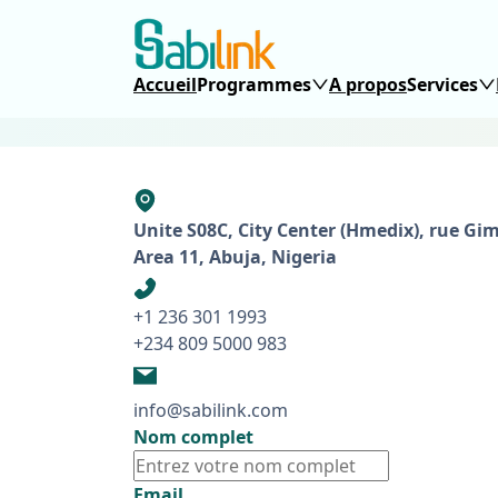
Accueil
Programmes
A propos
Services
Unite S08C, City Center (Hmedix), rue Gi
Area 11, Abuja, Nigeria
+1 236 301 1993
+234 809 5000 983
info@sabilink.com
Nom complet
Email