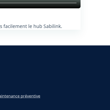
s facilement le hub Sabilink.
intenance préventive