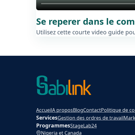
Se reperer dans le co
Utilisez cette courte video guide po
Accueil
A propos
Blog
Contact
Politique de co
Services
Gestion des ordres de travail
Mark
Programmes
Stage
Lab24
Nigeria et Canada