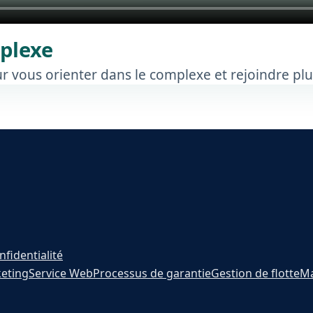
mplexe
ur vous orienter dans le complexe et rejoindre plu
nfidentialité
eting
Service Web
Processus de garantie
Gestion de flotte
Ma