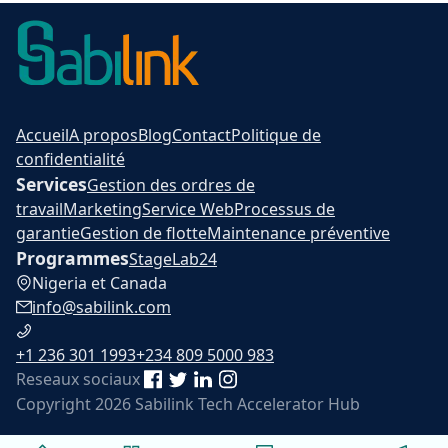
Accueil
A propos
Blog
Contact
Politique de
confidentialité
Services
Gestion des ordres de
travail
Marketing
Service Web
Processus de
garantie
Gestion de flotte
Maintenance préventive
Programmes
Stage
Lab24
Nigeria et Canada
info@sabilink.com
+1 236 301 1993
+234 809 5000 983
Reseaux sociaux
Copyright 2026 Sabilink Tech Accelerator Hub