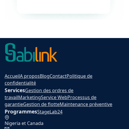
Accueil
A propos
Blog
Contact
Politique de
confidentialité
Services
Gestion des ordres de
travail
Marketing
Service Web
Processus de
garantie
Gestion de flotte
Maintenance préventive
Programmes
Stage
Lab24
Nigeria et Canada