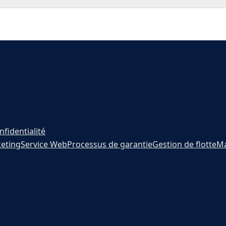
nfidentialité
eting
Service Web
Processus de garantie
Gestion de flotte
Ma