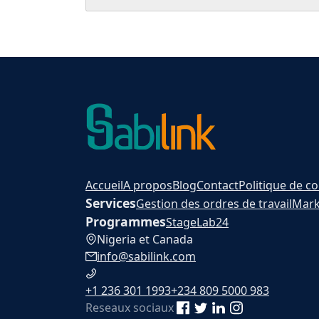
Accueil
A propos
Blog
Contact
Politique de co
Services
Gestion des ordres de travail
Mark
Programmes
Stage
Lab24
Nigeria et Canada
info@sabilink.com
+1 236 301 1993
+234 809 5000 983
Reseaux sociaux