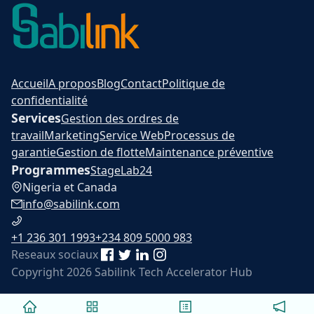
Accueil
A propos
Blog
Contact
Politique de
confidentialité
Services
Gestion des ordres de
travail
Marketing
Service Web
Processus de
garantie
Gestion de flotte
Maintenance préventive
Programmes
Stage
Lab24
Nigeria et Canada
info@sabilink.com
+1 236 301 1993
+234 809 5000 983
Reseaux sociaux
Copyright 2026 Sabilink Tech Accelerator Hub