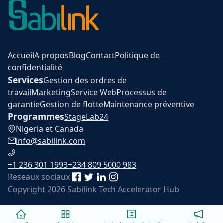
Accueil
A propos
Blog
Contact
Politique de
confidentialité
Services
Gestion des ordres de
travail
Marketing
Service Web
Processus de
garantie
Gestion de flotte
Maintenance préventive
Programmes
Stage
Lab24
Nigeria et Canada
info@sabilink.com
+1 236 301 1993
+234 809 5000 983
Reseaux sociaux
Copyright 2026 Sabilink Tech Accelerator Hub