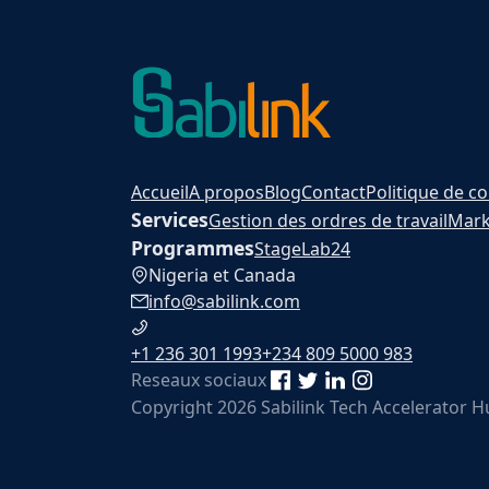
Accueil
A propos
Blog
Contact
Politique de co
Services
Gestion des ordres de travail
Mark
Programmes
Stage
Lab24
Nigeria et Canada
info@sabilink.com
+1 236 301 1993
+234 809 5000 983
Reseaux sociaux
Copyright 2026 Sabilink Tech Accelerator 