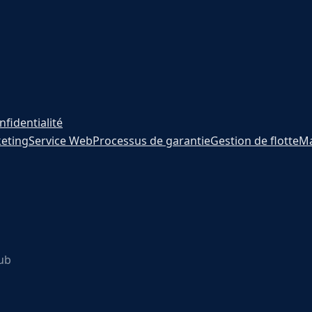
nfidentialité
eting
Service Web
Processus de garantie
Gestion de flotte
Ma
Hub